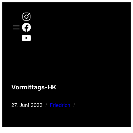
Zum
Instagram
Inhalt
springen
Facebook
YouTube
Vormittags-HK
27. Juni 2022
Friedrich
/
/