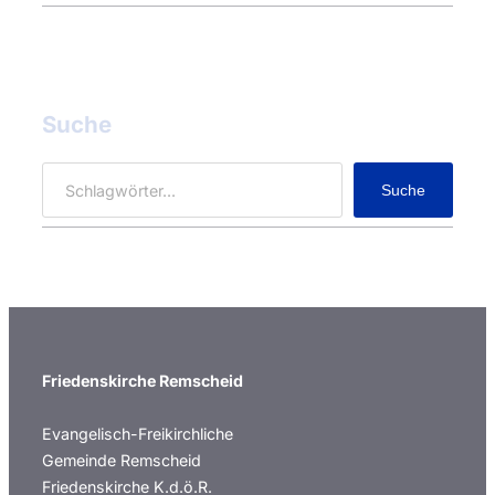
Suche
S
Suche
e
a
r
c
h
Friedenskirche Remscheid
Evangelisch-Freikirchliche
Gemeinde Remscheid
Friedenskirche K.d.ö.R.