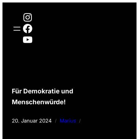
Zum
Instagram
Inhalt
springen
Facebook
YouTube
Für Demokratie und
Menschenwürde!
20. Januar 2024
Marius
/
/