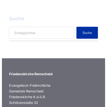
Suche
S
Suche
e
a
r
c
h
Friedenskirche Remscheid
Evangelisch-Freikirchliche
Gemeinde Remscheid
Friedenskirche K.d.ö.R.
Schützenstaße 32