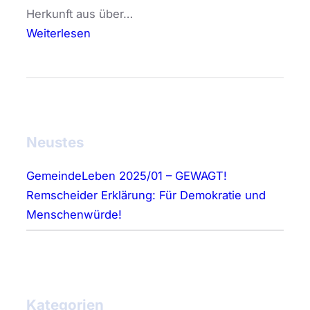
Herkunft aus über…
:
Weiterlesen
R
e
m
s
c
Neustes
h
e
GemeindeLeben 2025/01 – GEWAGT!
i
Remscheider Erklärung: Für Demokratie und
d
Menschenwürde!
e
r
E
r
Kategorien
k