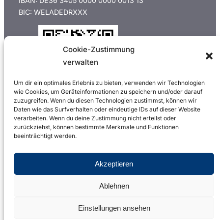
IBAN: DE36 3405 0000 0000 0013 13
ü
BIC: WELADEDRXXX
r
d
Cookie-Zustimmung
e
verwalten
!
Um dir ein optimales Erlebnis zu bieten, verwenden wir Technologien
wie Cookies, um Geräteinformationen zu speichern und/oder darauf
zuzugreifen. Wenn du diesen Technologien zustimmst, können wir
Daten wie das Surfverhalten oder eindeutige IDs auf dieser Website
Online-Banking App öffnen
verarbeiten. Wenn du deine Zustimmung nicht erteilst oder
zurückziehst, können bestimmte Merkmale und Funktionen
Überweisung / Fotoüberweisung / QR-Code
beeinträchtigt werden.
Code Scannen
Betrag und VZ anpassen
Akzeptieren
Copyright © 2023 Friedenskirche Remscheid
Ablehnen
Churchtools
Impressum & Datenschutz
Einstellungen ansehen