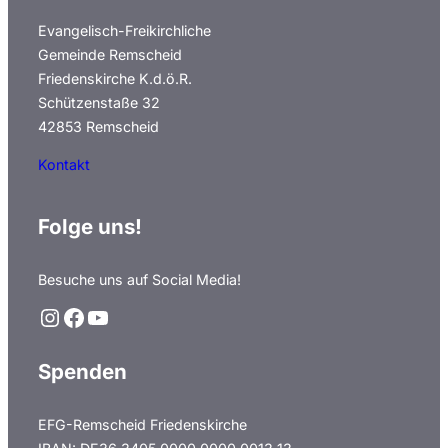
a
Evangelisch-Freikirchliche
t
Gemeinde Remscheid
i
Friedenskirche K.d.ö.R.
e
Schützenstaße 32
42853 Remscheid
u
n
Kontakt
d
M
Folge uns!
e
n
Besuche uns auf Social Media!
s
Instagram
Facebook
YouTube
c
h
Spenden
e
n
EFG-Remscheid Friedenskirche
w