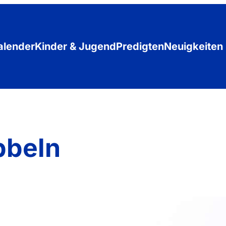
alender
Kinder & Jugend
Predigten
Neuigkeiten
bbeln