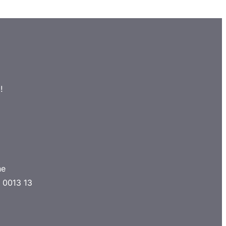
!
he
 0013 13